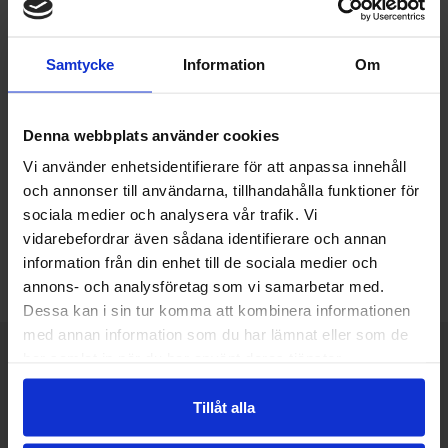
här får man följa tillverkarens rekommendationer,
tillvägagångssättet är lite olika beroende på modell.
Samtycke
Information
Om
Justera utfallsvinkeln
Till sist ska utfallsvinkeln justeras. Det är vanligt med en
standardlutning på 15º, så om det är detta du har räknat
Denna webbplats använder cookies
med behöver ingen justering göras. Annars drar du ut
Vi använder enhetsidentifierare för att anpassa innehåll
markisen fullt ut och lossar på bultarna i armfästena.
och annonser till användarna, tillhandahålla funktioner för
Därefter får din medhjälpare hålla i markisfronten
sociala medier och analysera vår trafik. Vi
samtidigt som du skruvar på justerskruvarna till dess att
vidarebefordrar även sådana identifierare och annan
önska lutning uppnått. Skruva fast bultarna i armfästena.
information från din enhet till de sociala medier och
Klart!
annons- och analysföretag som vi samarbetar med.
Dessa kan i sin tur komma att kombinera informationen
med annan information som du har lämnat eller som de
har samlat in när du har använt deras tjänster.
Övriga artiklar
Tillåt alla