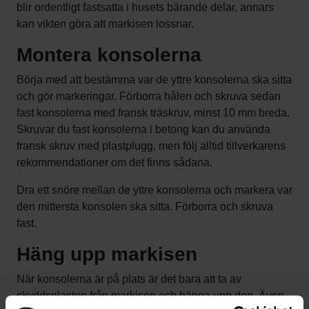
blir ordentligt fastsatta i husets bärande delar, annars
kan vikten göra att markisen lossnar.
Montera konsolerna
Börja med att bestämma var de yttre konsolerna ska sitta
och gör markeringar. Förborra hålen och skruva sedan
fast konsolerna med fransk träskruv, minst 10 mm breda.
Skruvar du fast konsolerna i betong kan du använda
fransk skruv med plastplugg, men följ alltid tillverkarens
rekommendationer om det finns sådana.
Dra ett snöre mellan de yttre konsolerna och markera var
den mittersta konsolen ska sitta. Förborra och skruva
fast.
Häng upp markisen
När konsolerna är på plats är det bara att ta av
skyddsplasten från markisen och hänga upp den. Även