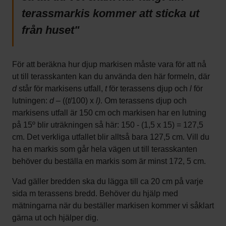
terassmarkis kommer att sticka ut
från huset"
För att beräkna hur djup markisen måste vara för att nå
ut till terasskanten kan du använda den här formeln, där
d
står för markisens utfall,
t
för terassens djup och
l
för
lutningen:
d
– ((
t
/100) x
l)
. Om terassens djup och
markisens utfall är 150 cm och markisen har en lutning
på 15º blir uträkningen så här: 150 - (1,5 x 15) = 127,5
cm. Det verkliga utfallet blir alltså bara 127,5 cm. Vill du
ha en markis som går hela vägen ut till terasskanten
behöver du beställa en markis som är minst 172, 5 cm.
Vad gäller bredden ska du lägga till ca 20 cm på varje
sida m terassens bredd. Behöver du hjälp med
mätningarna när du beställer markisen kommer vi såklart
gärna ut och hjälper dig.