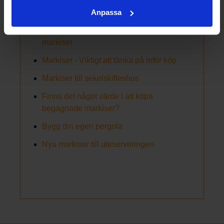
När markiser blir en del av
Anpassa
trädgårdsfesten - så lyckas du
Tvätta markis | Så rengör du dina
markiser
Markiser - Viktigt att tänka på inför köp
Markiser till sekelskifteshus
Finns det något värde i att köpa
begagnade markiser?
Bygg din egen pergola
Nya markiser till uteserveringen