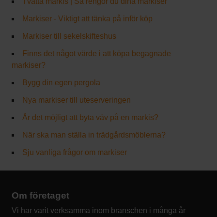
Tvätta markis | Så rengör du dina markiser
Markiser - Viktigt att tänka på inför köp
Markiser till sekelskifteshus
Finns det något värde i att köpa begagnade
markiser?
Bygg din egen pergola
Nya markiser till uteserveringen
Är det möjligt att byta väv på en markis?
När ska man ställa in trädgårdsmöblerna?
Sju vanliga frågor om markiser
Om företaget
Vi har varit verksamma inom branschen i många år