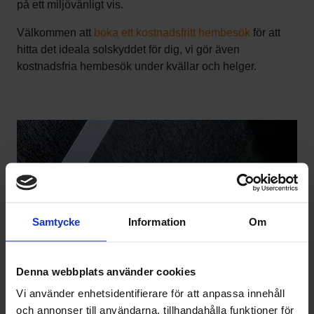
på ett miljövänligt vis.
Välkommen att
boka ett kostnadsfritt hembesök
för att
hitta det ideala solskyddet för dig, vi gör även
kostnadsfria hembesök under kvällar och helger.
Samtycke
Information
Om
Denna webbplats använder cookies
Vi använder enhetsidentifierare för att anpassa innehåll
och annonser till användarna, tillhandahålla funktioner för