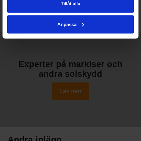
Tillåt alla
Anpassa
Experter på markiser och
andra solskydd
Läs mer
Andra inlägg