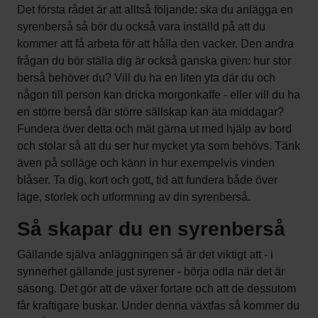
Det första rådet är att alltså följande: ska du anlägga en
syrenberså så bör du också vara inställd på att du
kommer att få arbeta för att hålla den vacker. Den andra
frågan du bör ställa dig är också ganska given: hur stor
berså behöver du? Vill du ha en liten yta där du och
någon till person kan dricka morgonkaffe - eller vill du ha
en större berså där större sällskap kan äta middagar?
Fundera över detta och mät gärna ut med hjälp av bord
och stolar så att du ser hur mycket yta som behövs. Tänk
även på solläge och känn in hur exempelvis vinden
blåser. Ta dig, kort och gott, tid att fundera både över
läge, storlek och utformning av din syrenberså.
Så skapar du en syrenberså
Gällande själva anläggningen så är det viktigt att - i
synnerhet gällande just syrener - börja odla när det är
säsong. Det gör att de växer fortare och att de dessutom
får kraftigare buskar. Under denna växtfas så kommer du