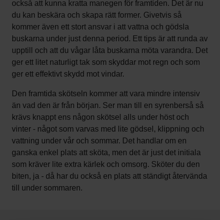
också att kunna kratta manegen för framtiden. Det är nu
du kan beskära och skapa rätt former. Givetvis så
kommer även ett stort ansvar i att vattna och gödsla
buskarna under just denna period. Ett tips är att runda av
upptill och att du vågar låta buskarna möta varandra. Det
ger ett litet naturligt tak som skyddar mot regn och som
ger ett effektivt skydd mot vindar.
Den framtida skötseln kommer att vara mindre intensiv
än vad den är från början. Ser man till en syrenberså så
krävs knappt ens någon skötsel alls under höst och
vinter - något som varvas med lite gödsel, klippning och
vattning under vår och sommar. Det handlar om en
ganska enkel plats att sköta, men det är just det initiala
som kräver lite extra kärlek och omsorg. Sköter du den
biten, ja - då har du också en plats att ständigt återvända
till under sommaren.