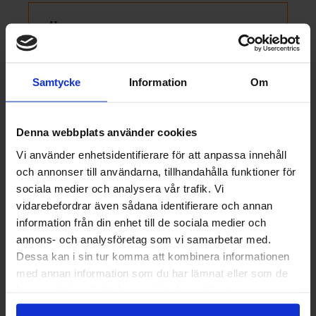
Övriga artiklar
När markiser blir en del av
Samtycke
Information
Om
trädgårdsfesten - så lyckas du
Tvätta markis | Så rengör du dina
Denna webbplats använder cookies
markiser
Vi använder enhetsidentifierare för att anpassa innehåll
Markiser - Viktigt att tänka på inför köp
och annonser till användarna, tillhandahålla funktioner för
Markiser till sekelskifteshus
sociala medier och analysera vår trafik. Vi
vidarebefordrar även sådana identifierare och annan
Finns det något värde i att köpa
information från din enhet till de sociala medier och
begagnade markiser?
annons- och analysföretag som vi samarbetar med.
Bygg din egen pergola
Dessa kan i sin tur komma att kombinera informationen
med annan information som du har lämnat eller som de
Nya markiser till uteserveringen
har samlat in när du har använt deras tjänster.