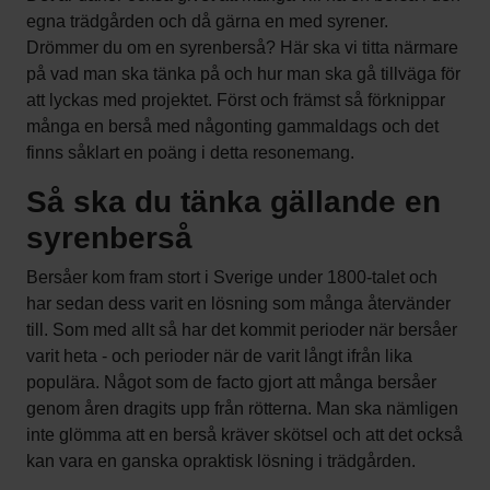
egna trädgården och då gärna en med syrener.
Drömmer du om en syrenberså? Här ska vi titta närmare
på vad man ska tänka på och hur man ska gå tillväga för
att lyckas med projektet. Först och främst så förknippar
många en berså med någonting gammaldags och det
finns såklart en poäng i detta resonemang.
Så ska du tänka gällande en
syrenberså
Bersåer kom fram stort i Sverige under 1800-talet och
har sedan dess varit en lösning som många återvänder
till. Som med allt så har det kommit perioder när bersåer
varit heta - och perioder när de varit långt ifrån lika
populära. Något som de facto gjort att många bersåer
genom åren dragits upp från rötterna. Man ska nämligen
inte glömma att en berså kräver skötsel och att det också
kan vara en ganska opraktisk lösning i trädgården.