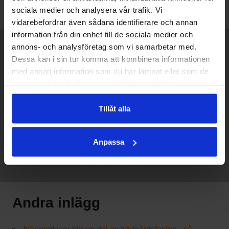
sociala medier och analysera vår trafik. Vi
vidarebefordrar även sådana identifierare och annan
information från din enhet till de sociala medier och
annons- och analysföretag som vi samarbetar med.
Dessa kan i sin tur komma att kombinera informationen
Vi kan hjälpa dig med
med annan information som du har lämnat eller som de
har samlat in när du har använt deras tjänster.
markiser och andra typer av
solskydd
Tillåt alla
Läs mer
Anpassa
Andra inlägg