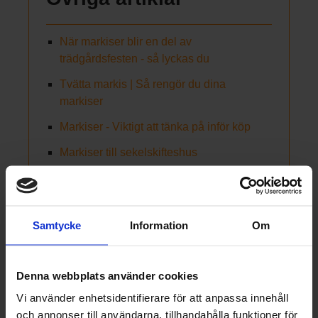
När markiser blir en del av
trädgårdsfesten - så lyckas du
Tvätta markis | Så rengör du dina
markiser
Markiser - Viktigt att tänka på inför köp
Markiser till sekelskifteshus
Finns det något värde i att köpa
begagnade markiser?
Bygg din egen pergola
Samtycke
Information
Om
Nya markiser till uteserveringen
Denna webbplats använder cookies
Vi använder enhetsidentifierare för att anpassa innehåll
och annonser till användarna, tillhandahålla funktioner för