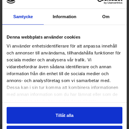
trädgårdsfesten - så lyckas du
Tvätta markis | Så rengör du dina
Samtycke
Information
Om
markiser
Markiser - Viktigt att tänka på inför köp
Denna webbplats använder cookies
Markiser till sekelskifteshus
Vi använder enhetsidentifierare för att anpassa innehåll
Finns det något värde i att köpa
och annonser till användarna, tillhandahålla funktioner för
begagnade markiser?
sociala medier och analysera vår trafik. Vi
vidarebefordrar även sådana identifierare och annan
Bygg din egen pergola
information från din enhet till de sociala medier och
Nya markiser till uteserveringen
annons- och analysföretag som vi samarbetar med.
Dessa kan i sin tur komma att kombinera informationen
med annan information som du har lämnat eller som de
har samlat in när du har använt deras tjänster.
Tillåt alla