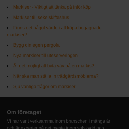
Markiser - Viktigt att tänka på inför köp
Markiser till sekelskifteshus
Finns det något värde i att köpa begagnade
markiser?
Bygg din egen pergola
Nya markiser till uteserveringen
Är det möjligt att byta väv på en markis?
När ska man ställa in trädgårdsmöblerna?
Sju vanliga frågor om markiser
Om företaget
Vi har varit verksamma inom branschen i många år
och är experter på det mesta inom solskydd och