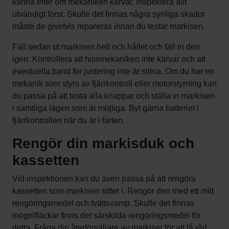
känna efter om mekaniken kärvar. Inspektera allt
utvändigt först. Skulle det finnas några synliga skador
måste de givetvis repareras innan du testar markisen.
Fäll sedan ut markisen helt och hållet och fäll in den
igen. Kontrollera att hissmekaniken inte kärvar och att
eventuella band för justering inte är slitna. Om du har en
mekanik som styrs av fjärrkontroll eller motorstyrning kan
du passa på att testa alla knappar och ställa in markisen
i samtliga lägen som är möjliga. Byt gärna batteriet i
fjärrkontrollen när du är i farten.
Rengör din markisduk och
kassetten
Vid inspektionen kan du även passa på att rengöra
kassetten som markisen sitter i. Rengör den med ett milt
rengöringsmedel och tvättsvamp. Skulle det finnas
mögelfläckar finns det särskilda rengöringsmedel för
detta. Fråga din återförsäljare av markiser för att få råd