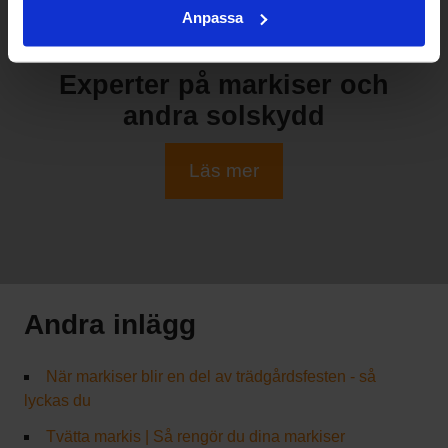
Anpassa
Experter på markiser och
andra solskydd
Läs mer
Andra inlägg
När markiser blir en del av trädgårdsfesten - så
lyckas du
Tvätta markis | Så rengör du dina markiser