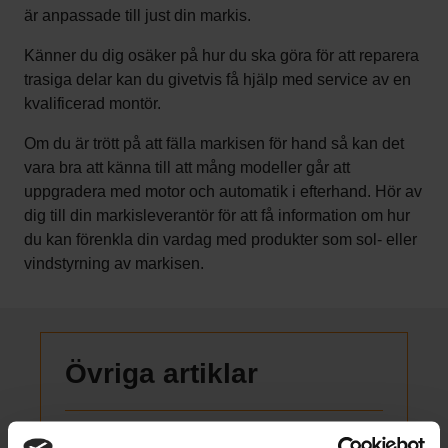
är anpassade till just din markis.
Känner du dig osäker på hur du ska göra för att reparera
trasiga delar kan du givetvis få hjälp med service av en
kvalificerad montör.
Om du är trött på att fälla markisen för hand så kan det
vara bra att känna till att mång modeller går att
uppgradera med motor och automatik i efterhand. Hör av
dig till din markisleverantör för att få information om hur
du kan förenkla din vardag med produkter som sol- eller
vindstyrning av markisen.
Övriga artiklar
När markiser blir en del av