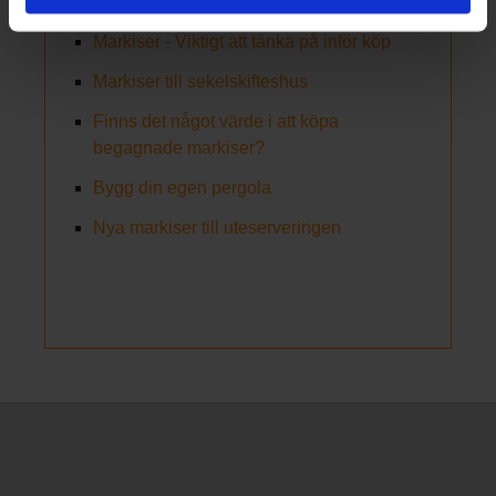
markiser
Markiser - Viktigt att tänka på inför köp
Markiser till sekelskifteshus
Finns det något värde i att köpa
begagnade markiser?
Bygg din egen pergola
Nya markiser till uteserveringen