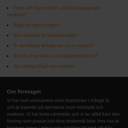
Finns det något värde i att köpa begagnade
markiser?
Bygg din egen pergola
Nya markiser till uteserveringen
Är det möjligt att byta väv på en markis?
När ska man ställa in trädgårdsmöblerna?
Sju vanliga frågor om markiser
Om företaget
Vi har varit verksamma inom branschen i många år
och är experter på det mesta inom solskydd och
markiser. Vi har korta väntetider och vi tar alltid fram den
lösning som passar just dina önskemål bäst. Hos oss är
kundens behov i fokus och vi hjälper till med allt från