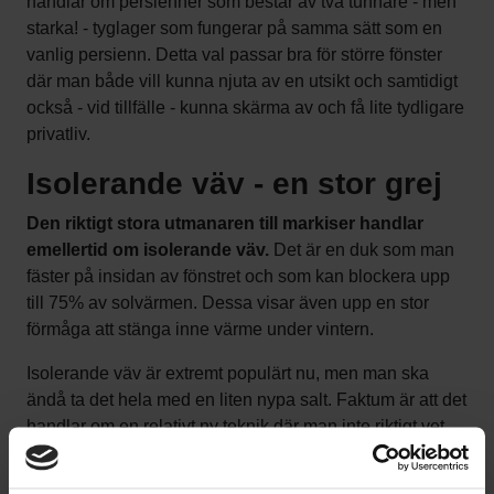
handlar om persienner som består av två tunnare - men
starka! - tyglager som fungerar på samma sätt som en
vanlig persienn. Detta val passar bra för större fönster
där man både vill kunna njuta av en utsikt och samtidigt
också - vid tillfälle - kunna skärma av och få lite tydligare
privatliv.
Isolerande väv - en stor grej
Den riktigt stora utmanaren till markiser handlar
emellertid om isolerande väv.
Det är en duk som man
fäster på insidan av fönstret och som kan blockera upp
till 75% av solvärmen. Dessa visar även upp en stor
förmåga att stänga inne värme under vintern.
Isolerande väv är extremt populärt nu, men man ska
ändå ta det hela med en liten nypa salt. Faktum är att det
handlar om en relativt ny teknik där man inte riktigt vet
hur länge dessa håller sett över tid. Då det dessutom
handlar om ganska stora investeringar så kanske man