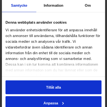
ska avvakta lite innan man gör sitt val.
Samtycke
Information
Om
Vad gäller exempelvis
markiser
så kan man med
säkerhet säga att det valet definitivt håller över tid.
Denna webbplats använder cookies
Särskilt idag då markiserna tillverkas även med vårt
svenska klimat i åtanke. Dessutom så handlar
Vi använder enhetsidentifierare för att anpassa innehåll
isolerande väv om ett invändigt val. Vill man ha en
och annonser till användarna, tillhandahålla funktioner för
vacker fasad och ett mer personligt hem så är markiser
sociala medier och analysera vår trafik. Vi
fortfarande det enda alternativet.
vidarebefordrar även sådana identifierare och annan
information från din enhet till de sociala medier och
annons- och analysföretag som vi samarbetar med.
Dessa kan i sin tur komma att kombinera informationen
med annan information som du har lämnat eller som de
Övriga artiklar
har samlat in när du har använt deras tjänster.
Tillåt alla
När markiser blir en del av
trädgårdsfesten - så lyckas du
Tvätta markis | Så rengör du dina
Anpassa