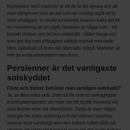
Nackdelen med markiser är att de är lite dyrare och att
man därigenom kan se det som en onödig utgift att ta
som villaägare. Vi skulle emellertid snarare kalla det för
en investering än en utgift. Markiser är något som - vid
korrekt skötsel och ett bra underhåll - håller länge och
som ger dig som villaägare väldigt mycket mervärde.
Men, självklart så finns det alternativ också. Markiser är
inte de enda solskydden som finns.
Persienner är det vanligaste
solskyddet
Först och främst: behöver man verkligen solskydd?
Ja, av flera olika skäl. Dels så får man en behagligare
inomhustemperatur om man har ett skydd monterat vid
sina fönster eller vid altandörren. Detta är även något
som ger lite extra isolering och där värmen inomhus
stannar kvar samtidigt som den kallare luften hålls på
utsidan; ett solskydd fungerar även om det är lite kallare