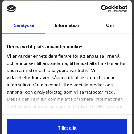
Samtycke
Information
Om
Denna webbplats använder cookies
Vi använder enhetsidentifierare för att anpassa innehåll
och annonser till användarna, tillhandahålla funktioner för
sociala medier och analysera vår trafik. Vi
vidarebefordrar även sådana identifierare och annan
information från din enhet till de sociala medier och
annons- och analysföretag som vi samarbetar med.
Dessa kan i sin tur komma att kombinera informationen
Skillnader mellan
med annan information som du har lämnat eller som de
har samlat in när du har använt deras tjänster.
vertikalmarkiser och
fönstermarkiser
Tillåt alla