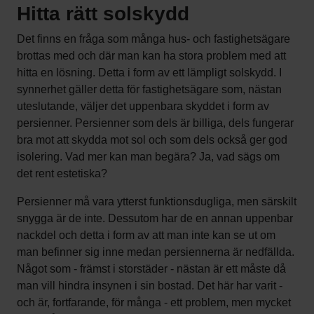
Hitta rätt solskydd
Det finns en fråga som många hus- och fastighetsägare
brottas med och där man kan ha stora problem med att
hitta en lösning. Detta i form av ett lämpligt solskydd. I
synnerhet gäller detta för fastighetsägare som, nästan
uteslutande, väljer det uppenbara skyddet i form av
persienner. Persienner som dels är billiga, dels fungerar
bra mot att skydda mot sol och som dels också ger god
isolering. Vad mer kan man begära? Ja, vad sägs om
det rent estetiska?
Persienner må vara ytterst funktionsdugliga, men särskilt
snygga är de inte. Dessutom har de en annan uppenbar
nackdel och detta i form av att man inte kan se ut om
man befinner sig inne medan persiennerna är nedfällda.
Något som - främst i storstäder - nästan är ett måste då
man vill hindra insynen i sin bostad. Det här har varit -
och är, fortfarande, för många - ett problem, men mycket