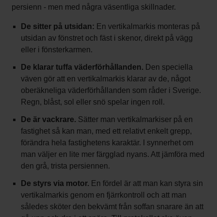
persienn - men med några väsentliga skillnader.
De sitter på utsidan:
En vertikalmarkis monteras på
utsidan av fönstret och fäst i skenor, direkt på vägg
eller i fönsterkarmen.
De klarar tuffa väderförhållanden.
Den speciella
väven gör att en vertikalmarkis klarar av de, något
oberäkneliga väderförhållanden som råder i Sverige.
Regn, blåst, sol eller snö spelar ingen roll.
De är vackrare.
Sätter man vertikalmarkiser på en
fastighet så kan man, med ett relativt enkelt grepp,
förändra hela fastighetens karaktär. I synnerhet om
man väljer en lite mer färgglad nyans. Att jämföra med
den grå, trista persiennen.
De styrs via motor.
En fördel är att man kan styra sin
vertikalmarkis genom en fjärrkontroll och att man
således sköter den bekvämt från soffan snarare än att