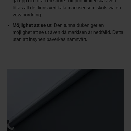
gå upp och dra i ett snöre. Till protokollet ska även
föras att det finns vertikala markiser som sköts via en
vevanordning.
Möjlighet att se ut
. Den tunna duken ger en
möjlighet att se ut även då markisen är nedfälld. Detta
utan att insynen påverkas nämnvärt.